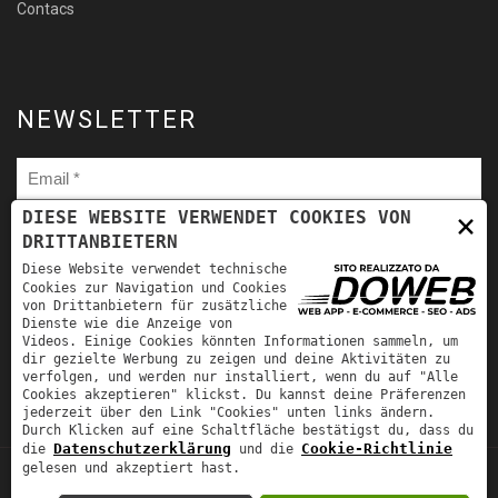
Contacs
NEWSLETTER
×
DIESE WEBSITE VERWENDET COOKIES VON
DRITTANBIETERN
Ho letto
l'informativa sulla privacy
e autorizzo il trattamento
Diese Website verwendet technische
dei miei dati personali per le finalità ivi indicate. *
Cookies zur Navigation und Cookies
von Drittanbietern für zusätzliche
Dienste wie die Anzeige von
Videos. Einige Cookies könnten Informationen sammeln, um
dir gezielte Werbung zu zeigen und deine Aktivitäten zu
verfolgen, und werden nur installiert, wenn du auf "Alle
Cookies akzeptieren" klickst. Du kannst deine Präferenzen
jederzeit über den Link "Cookies" unten links ändern.
Durch Klicken auf eine Schaltfläche bestätigst du, dass du
Datenschutzerklärung
Cookie-Richtlinie
die
und die
gelesen und akzeptiert hast.
TORNA SU
Fra-Mar Srl | P.IVA: 00981530231 | REA: