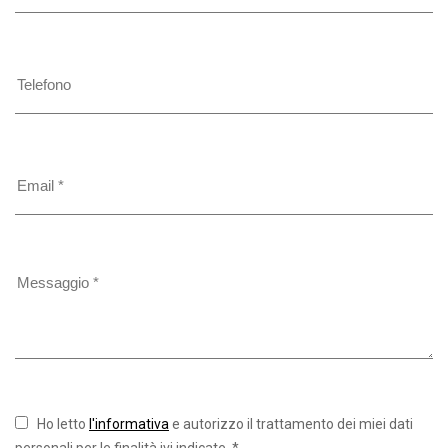
Ho letto
l'informativa
e autorizzo il trattamento dei miei dati
personali per le finalità ivi indicate. *