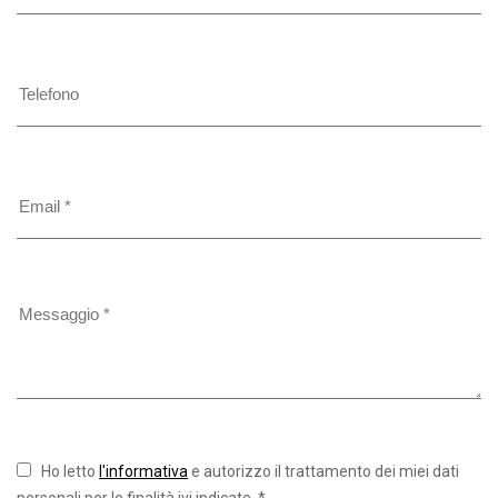
Ho letto
l'informativa
e autorizzo il trattamento dei miei dati
personali per le finalità ivi indicate. *