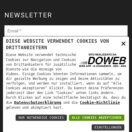
NEWSLETTER
×
DIESE WEBSITE VERWENDET COOKIES VON
DRITTANBIETERN
Ho letto
l'informativa sulla privacy
e autorizzo il trattamento
Diese Website verwendet technische
dei miei dati personali per le finalità ivi indicate. *
Cookies zur Navigation und Cookies
von Drittanbietern für zusätzliche
Dienste wie die Anzeige von
Videos. Einige Cookies könnten Informationen sammeln, um
dir gezielte Werbung zu zeigen und deine Aktivitäten zu
verfolgen, und werden nur installiert, wenn du auf "Alle
Cookies akzeptieren" klickst. Du kannst deine Präferenzen
jederzeit über den Link "Cookies" unten links ändern.
Durch Klicken auf eine Schaltfläche bestätigst du, dass du
Datenschutzerklärung
Cookie-Richtlinie
die
und die
gelesen und akzeptiert hast.
TORNA SU
Fra-Mar Srl | P.IVA: 00981530231 | REA:
NUR NOTWENDIGE COOKIES
ALLE COOKIES AKZEPTIEREN
241926 | CAP. SOC.: EURO 50.000,00 |
EINSTELLUNGEN
Informativa sulla privacy