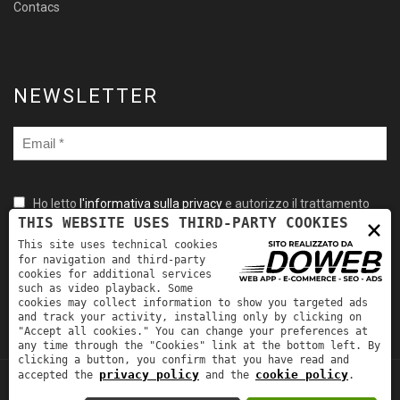
Contacs
NEWSLETTER
Ho letto
l'informativa sulla privacy
e autorizzo il trattamento
×
THIS WEBSITE USES THIRD-PARTY COOKIES
dei miei dati personali per le finalità ivi indicate. *
This site uses technical cookies
for navigation and third-party
cookies for additional services
such as video playback. Some
cookies may collect information to show you targeted ads
and track your activity, installing only by clicking on
"Accept all cookies." You can change your preferences at
any time through the "Cookies" link at the bottom left. By
clicking a button, you confirm that you have read and
privacy policy
cookie policy
accepted the
and the
.
TORNA SU
Fra-Mar Srl | P.IVA: 00981530231 | REA: