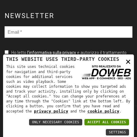
NEWSLETTER
Ho letto
l'informativa sulla privacy
e autorizzo il trattamento
×
THIS WEBSITE USES THIRD-PARTY COOKIES
dei miei dati personali per le finalità ivi indicate. *
This site uses technical cookies
for navigation and third-party
cookies for additional services
such as video playback. Some
cookies may collect information to show you targeted ads
and track your activity, installing only by clicking on
"Accept all cookies." You can change your preferences at
any time through the "Cookies" link at the bottom left. By
clicking a button, you confirm that you have read and
privacy policy
cookie policy
accepted the
and the
.
TORNA SU
Fra-Mar Srl | P.IVA: 00981530231 | REA:
ONLY NECESSARY COOKIES
ACCEPT ALL COOKIES
241926 | CAP. SOC.: EURO 50.000,00 |
SETTINGS
Informativa sulla privacy