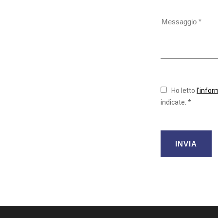
Ho letto
l'infor
indicate. *