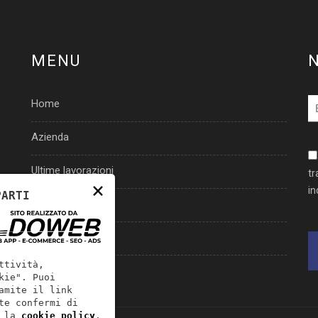
MENU
Home
Azienda
Ultime lavorazioni
tr
×
in
PARTI
Materiali
Offerte speciali
ttività,
Contatti
kie". Puoi
amite il link
te confermi di
 la
cookie policy
.