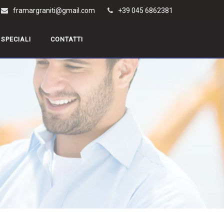
framargraniti@gmail.com
+39 045 6862381
 SPECIALI
CONTATTI