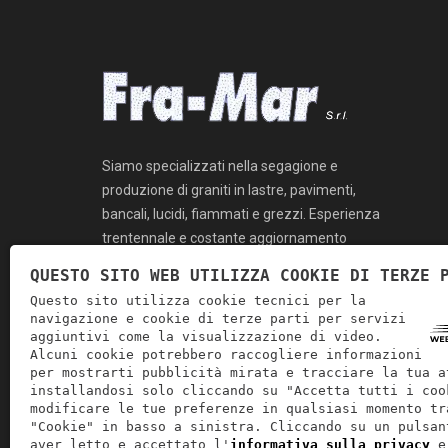
Siamo specializzati nella segagione e
produzione di graniti in lastre, pavimenti,
bancali, lucidi, fiammati e grezzi. Esperienza
trentennale e costante aggiornamento
tecnologico.
QUESTO SITO WEB UTILIZZA COOKIE DI TERZE 
Questo sito utilizza cookie tecnici per la
navigazione e cookie di terze parti per servizi
aggiuntivi come la visualizzazione di video.
Alcuni cookie potrebbero raccogliere informazioni
per mostrarti pubblicità mirata e tracciare la tua a
installandosi solo cliccando su "Accetta tutti i coo
modificare le tue preferenze in qualsiasi momento tr
"Cookie" in basso a sinistra. Cliccando su un pulsan
aver letto e accettato l'
informativa sulla privacy
e