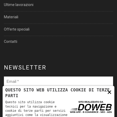
Ultime lavorazioni
Materiali
Offerte speciali
Contatti
NEWSLETTER
×
QUESTO SITO WEB UTILIZZA COOKIE DI TERZE
PARTI
Ho letto
l'informativa sulla privacy
e autorizzo il trattamento
Questo sito utilizza cookie
dei miei dati personali per le finalità ivi indicate. *
tecnici per la navigazione e
cookie di terze parti per servizi
aggiuntivi come la visualizzazione