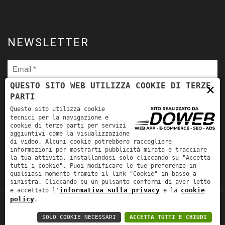
NEWSLETTER
×
QUESTO SITO WEB UTILIZZA COOKIE DI TERZE
PARTI
Ho letto
l'informativa sulla privacy
e autorizzo il trattamento
Questo sito utilizza cookie
dei miei dati personali per le finalità ivi indicate. *
tecnici per la navigazione e
cookie di terze parti per servizi
aggiuntivi come la visualizzazione
di video. Alcuni cookie potrebbero raccogliere
informazioni per mostrarti pubblicità mirata e tracciare
la tua attività, installandosi solo cliccando su "Accetta
tutti i cookie". Puoi modificare le tue preferenze in
qualsiasi momento tramite il link "Cookie" in basso a
sinistra. Cliccando su un pulsante confermi di aver letto
informativa sulla privacy
cookie
e accettato l'
e la
policy
.
TORNA SU
Fra-Mar Srl | P.IVA: 00981530231 | REA:
SOLO COOKIE NECESSARI
ACCETTA TUTTI E CHIUDI
241926 | CAP. SOC.: EURO 50.000,00 |