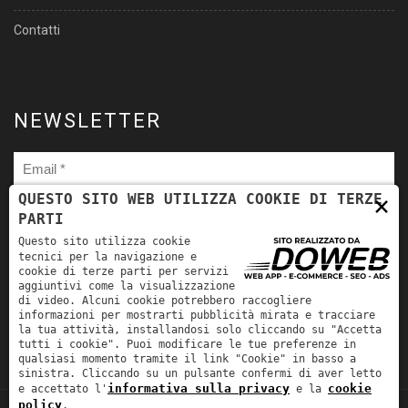
Contatti
NEWSLETTER
×
QUESTO SITO WEB UTILIZZA COOKIE DI TERZE
PARTI
Ho letto
l'informativa sulla privacy
e autorizzo il trattamento
Questo sito utilizza cookie
dei miei dati personali per le finalità ivi indicate. *
tecnici per la navigazione e
cookie di terze parti per servizi
aggiuntivi come la visualizzazione
di video. Alcuni cookie potrebbero raccogliere
informazioni per mostrarti pubblicità mirata e tracciare
la tua attività, installandosi solo cliccando su "Accetta
tutti i cookie". Puoi modificare le tue preferenze in
qualsiasi momento tramite il link "Cookie" in basso a
sinistra. Cliccando su un pulsante confermi di aver letto
informativa sulla privacy
cookie
e accettato l'
e la
policy
.