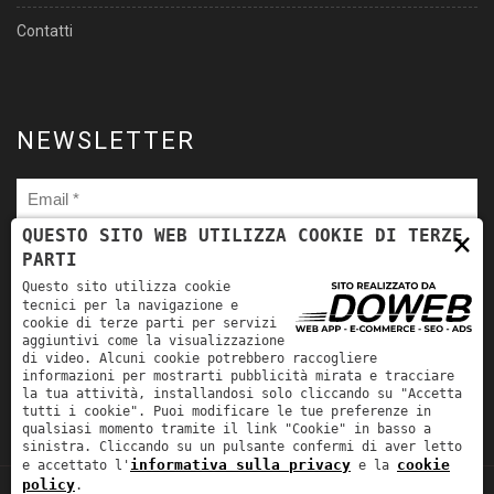
Contatti
NEWSLETTER
×
QUESTO SITO WEB UTILIZZA COOKIE DI TERZE
PARTI
Ho letto
l'informativa sulla privacy
e autorizzo il trattamento
Questo sito utilizza cookie
dei miei dati personali per le finalità ivi indicate. *
tecnici per la navigazione e
cookie di terze parti per servizi
aggiuntivi come la visualizzazione
di video. Alcuni cookie potrebbero raccogliere
informazioni per mostrarti pubblicità mirata e tracciare
la tua attività, installandosi solo cliccando su "Accetta
tutti i cookie". Puoi modificare le tue preferenze in
qualsiasi momento tramite il link "Cookie" in basso a
sinistra. Cliccando su un pulsante confermi di aver letto
informativa sulla privacy
cookie
e accettato l'
e la
policy
.