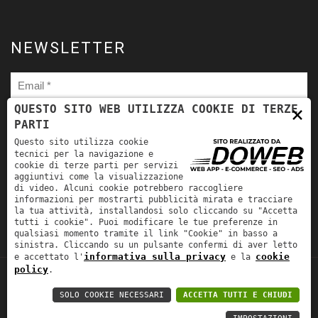
NEWSLETTER
×
QUESTO SITO WEB UTILIZZA COOKIE DI TERZE
PARTI
Ho letto
l'informativa sulla privacy
e autorizzo il trattamento
Questo sito utilizza cookie
dei miei dati personali per le finalità ivi indicate. *
tecnici per la navigazione e
cookie di terze parti per servizi
aggiuntivi come la visualizzazione
di video. Alcuni cookie potrebbero raccogliere
informazioni per mostrarti pubblicità mirata e tracciare
la tua attività, installandosi solo cliccando su "Accetta
tutti i cookie". Puoi modificare le tue preferenze in
qualsiasi momento tramite il link "Cookie" in basso a
sinistra. Cliccando su un pulsante confermi di aver letto
informativa sulla privacy
cookie
e accettato l'
e la
policy
.
TORNA SU
Fra-Mar Srl | P.IVA: 00981530231 | REA:
SOLO COOKIE NECESSARI
ACCETTA TUTTI E CHIUDI
241926 | CAP. SOC.: EURO 50.000,00 |