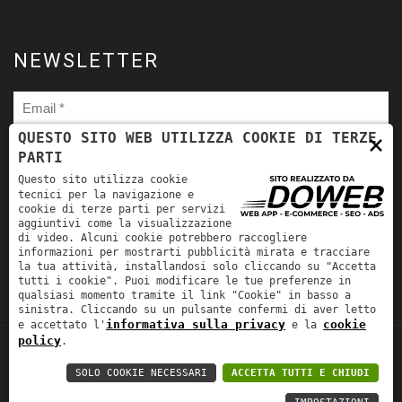
NEWSLETTER
×
QUESTO SITO WEB UTILIZZA COOKIE DI TERZE
PARTI
Ho letto
l'informativa sulla privacy
e autorizzo il trattamento
Questo sito utilizza cookie
dei miei dati personali per le finalità ivi indicate. *
tecnici per la navigazione e
cookie di terze parti per servizi
aggiuntivi come la visualizzazione
di video. Alcuni cookie potrebbero raccogliere
informazioni per mostrarti pubblicità mirata e tracciare
la tua attività, installandosi solo cliccando su "Accetta
tutti i cookie". Puoi modificare le tue preferenze in
qualsiasi momento tramite il link "Cookie" in basso a
sinistra. Cliccando su un pulsante confermi di aver letto
informativa sulla privacy
cookie
e accettato l'
e la
policy
.
TORNA SU
Fra-Mar Srl | P.IVA: 00981530231 | REA:
SOLO COOKIE NECESSARI
ACCETTA TUTTI E CHIUDI
241926 | CAP. SOC.: EURO 50.000,00 |