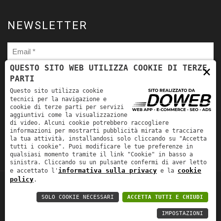
NEWSLETTER
×
QUESTO SITO WEB UTILIZZA COOKIE DI TERZE
PARTI
Ho letto
l'informativa sulla privacy
e autorizzo il trattamento
Questo sito utilizza cookie
dei miei dati personali per le finalità ivi indicate. *
tecnici per la navigazione e
cookie di terze parti per servizi
aggiuntivi come la visualizzazione
di video. Alcuni cookie potrebbero raccogliere
informazioni per mostrarti pubblicità mirata e tracciare
la tua attività, installandosi solo cliccando su "Accetta
tutti i cookie". Puoi modificare le tue preferenze in
qualsiasi momento tramite il link "Cookie" in basso a
sinistra. Cliccando su un pulsante confermi di aver letto
informativa sulla privacy
cookie
e accettato l'
e la
policy
.
TORNA SU
Fra-Mar Srl | P.IVA: 00981530231 | REA:
SOLO COOKIE NECESSARI
ACCETTA TUTTI E CHIUDI
241926 | CAP. SOC.: EURO 50.000,00 |
IMPOSTAZIONI
Informativa sulla privacy